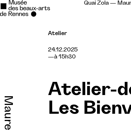
Quai Zola — Mau
Atelier
Se rendre au
Contenu principal
24.12.2025
à 15h30
Pied de page
Atelier-
Maurepas
Les Bienv