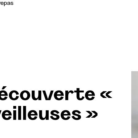
repas
découverte «
eilleuses »