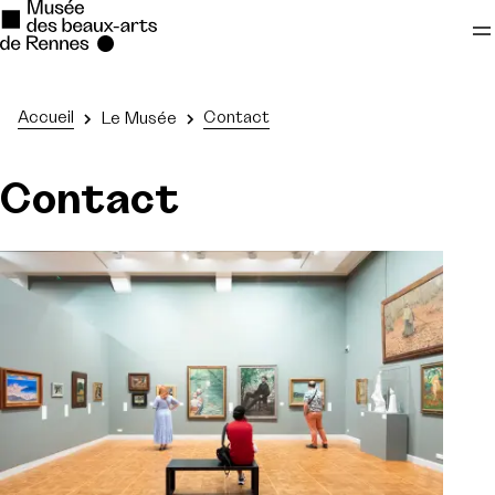
Se rendre au
Accueil
Contact
Le Musée
Contenu principal
Contact
Pied de page