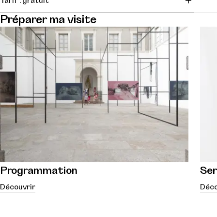
Tarif : gratuit
Préparer ma visite
Programmation
Ser
Découvrir
Déco