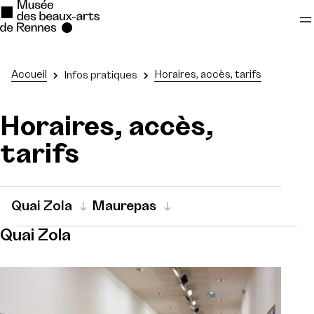
Se rendre au
Accueil
Horaires, accès, tarifs
Infos pratiques
Contenu principal
Horaires, accès,
Pied de page
tarifs
Quai Zola
Maurepas
Quai Zola