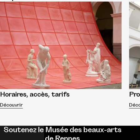
Horaires, accès, tarifs
Pr
Découvrir
Déco
Soutenez le Musée des beaux-arts
de Rennes