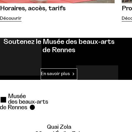
Horaires, accès, tarifs
Pr
Découvrir
Déco
Soutenez le Musée des beaux-arts
de Rennes
En savoir plus
Quai Zola