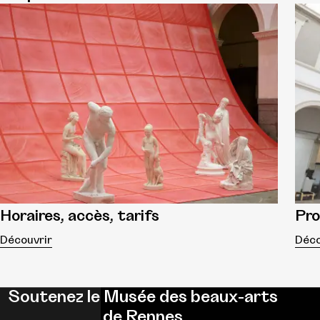
Horaires, accès, tarifs
Pr
Découvrir
Déco
Soutenez le Musée des beaux-arts
de Rennes