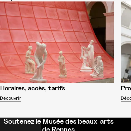
Horaires, accès, tarifs
Pr
Découvrir
Déco
Soutenez le Musée des beaux-arts
de Rennes