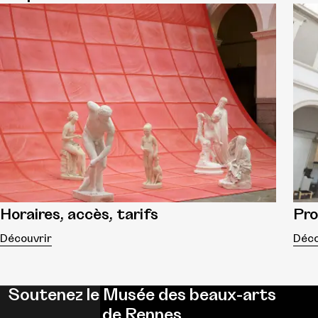
Horaires, accès, tarifs
Pr
Découvrir
Déco
Soutenez le Musée des beaux-arts
de Rennes