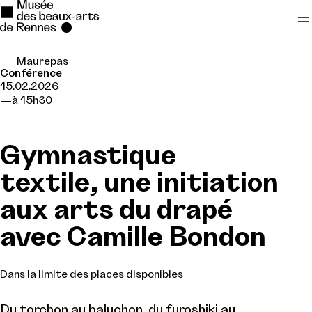
Maurepas
Se rendre au
Conférence
15.02.2026
Contenu principal
à 15h30
Pied de page
Gymnastique
textile, une initiation
aux arts du drapé
avec Camille Bondon
Dans la limite des places disponibles
Du torchon au baluchon, du furoshiki au