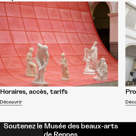
Horaires, accès, tarifs
Pr
Découvrir
Déco
Soutenez le Musée des beaux-arts
de Rennes