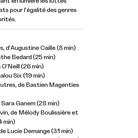
nt en lumière les luttes
ats pour l'égalité des genres
orités.
, d’Augustine Caille (8 min)
gathe Bedard (25 min)
 O’Neill (26 min)
alou Six (19 min)
 autres, de Bastien Magenties
e Sara Ganem (28 min)
vin, de Mélody Boulissière et
4 min)
 de Lucie Demange (31 min)