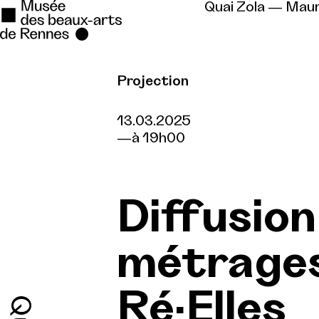
Quai Zola — Mau
Projection
Se rendre au
Contenu principal
13.03.2025
à 19h00
Pied de page
Diffusion
métrages
Ré·Elles