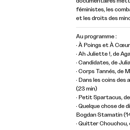
documentaires metta
féministes, les comb
et les droits des min
Au programme :
· À Poings et À Cœurs
· Ah Juliette !, de A
· Candidates, de Julia
· Corps Tannés, de M
· Dans les coins des
(23 min)
· Petit Spartacus, d
· Quelque chose de di
Bogdan Stamatin (1
· Quitter Chouchou,