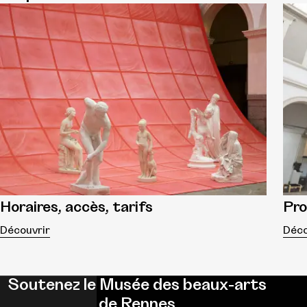
Horaires, accès, tarifs
Pr
Découvrir
Déco
Soutenez le Musée des beaux-arts
de Rennes