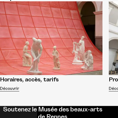
Horaires, accès, tarifs
Pr
Découvrir
Déco
Soutenez le Musée des beaux-arts
de Rennes