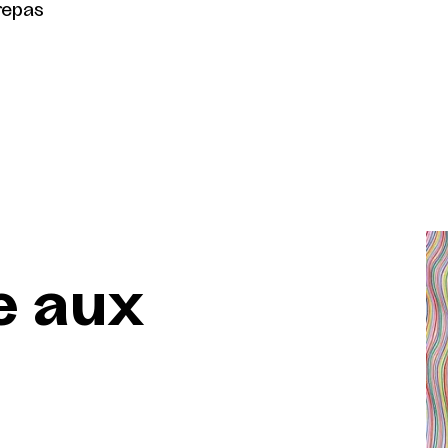
repas
e aux