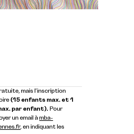
atuite, mais l'inscription
oire
(15 enfants max. et 1
x. par enfant).
Pour
voyer un email à
mba-
ennes.fr
, en indiquant les