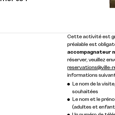
Cette activité est gr
préalable est obligat
accompagnateur ma
réserver, veuillez en
reservations@ville-r
informations suivant
Le nom de la visite,
souhaitées
Le nom et le prén
(adultes et enfant
Un numéro de télé