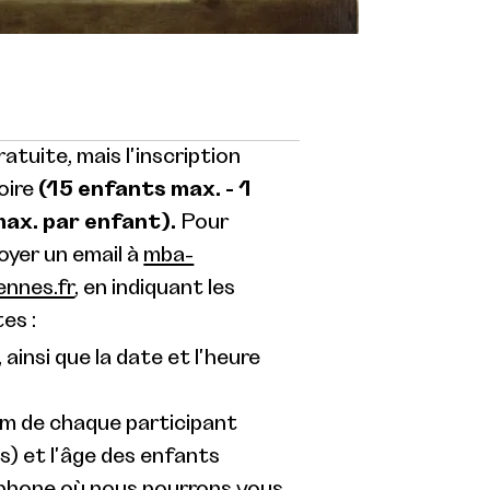
atuite, mais l'inscription
oire
(15 enfants max. - 1
x. par enfant).
Pour
voyer un email à
mba-
ennes.fr
, en indiquant les
es :
 ainsi que la date et l'heure
om de chaque participant
s) et l'âge des enfants
phone où nous pourrons vous