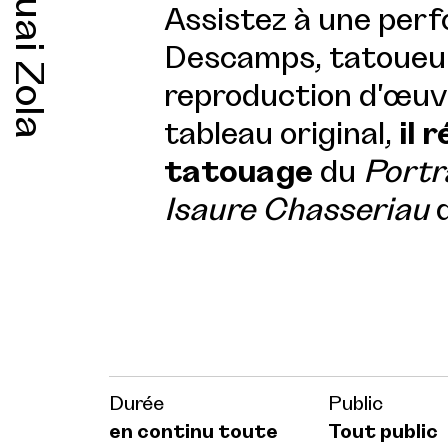
Quai Zola
Assistez à une perf
Descamps, tatoueur 
reproduction d'œuvr
tableau original,
il 
tatouage
du
Portr
Isaure Chasseriau
d
Durée
Public
en continu toute
Tout public