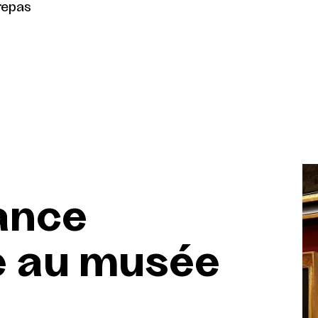
repas
ance
 au musée