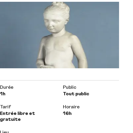
Durée
Public
1h
Tout public
Tarif
Horaire
Entrée libre et
16h
gratuite
Lieu