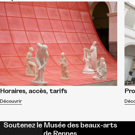
Horaires, accès, tarifs
Pr
Découvrir
Déco
Soutenez le Musée des beaux-arts
de Rennes