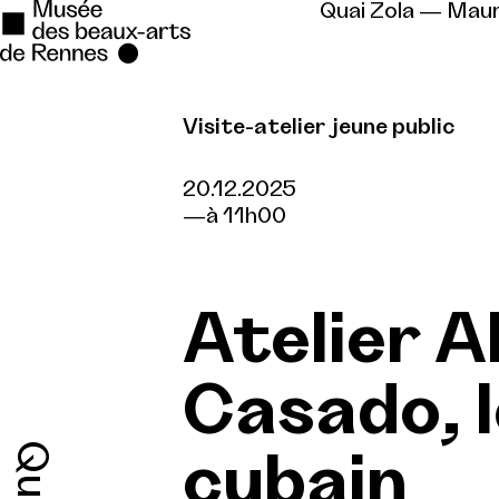
Quai Zola — Mau
Visite-atelier jeune public
Se rendre au
Contenu principal
20.12.2025
à 11h00
Pied de page
Atelier A
Casado, l
cubain