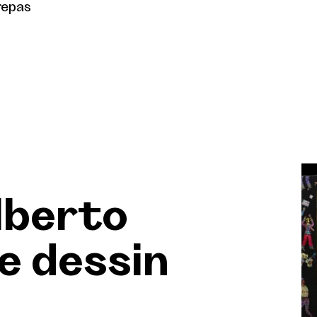
repas
lberto
e dessin