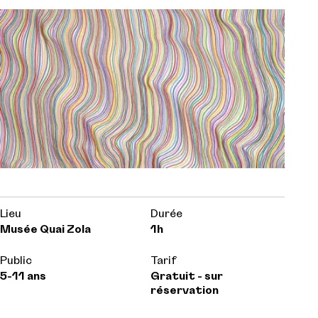
Lieu
Durée
Musée Quai Zola
1h
Public
Tarif
5-11 ans
Gratuit - sur
réservation