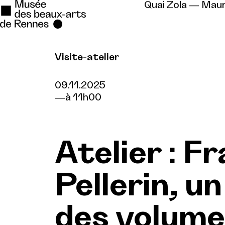
Quai Zola — Mau
Visite-atelier
Se rendre au
Contenu principal
09.11.2025
à 11h00
Pied de page
Atelier : F
Pellerin, u
des volume