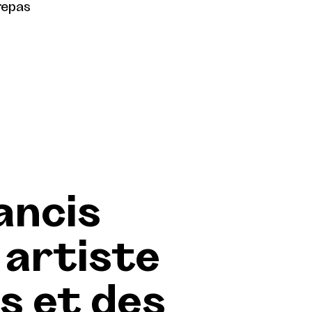
repas
rancis
n artiste
s et des