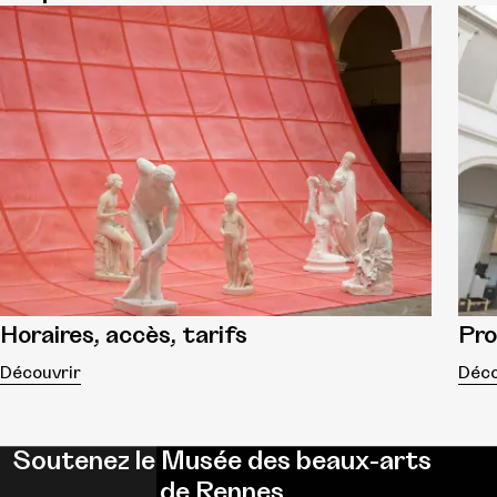
Horaires, accès, tarifs
Pr
Découvrir
Déco
Soutenez le Musée des beaux-arts
de Rennes