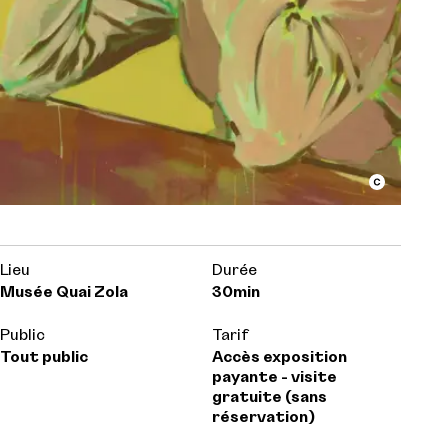
Lieu
Durée
Musée Quai Zola
30min
Public
Tarif
Tout public
Accès exposition
payante - visite
gratuite (sans
réservation)