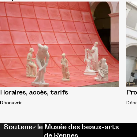
Horaires, accès, tarifs
Pr
Découvrir
Déco
Soutenez le Musée des beaux-arts
de Rennes