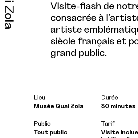
Quai Zola
Visite-flash de not
consacrée à l'artist
artiste emblématiqu
siècle français et 
grand public.
Lieu
Durée
Musée Quai Zola
30 minutes
Public
Tarif
Tout public
Visite inclu