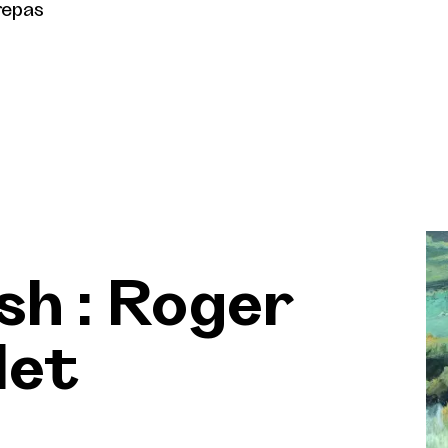
repas
ash : Roger
let