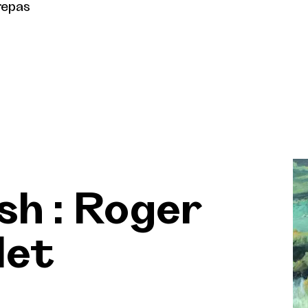
repas
ash : Roger
let