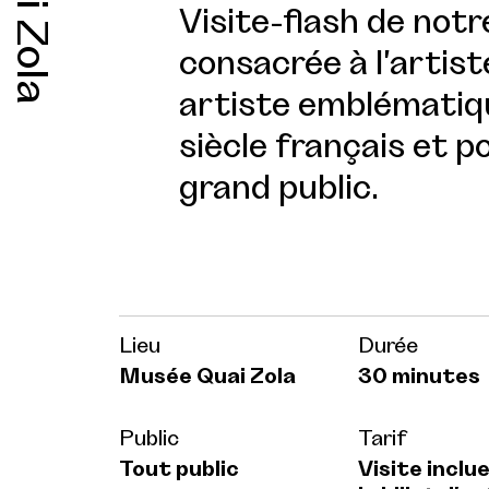
Quai Zola
Visite-flash de not
consacrée à l'artist
artiste emblématiqu
siècle français et 
grand public.
Lieu
Durée
Musée Quai Zola
30 minutes
Public
Tarif
Tout public
Visite inclu