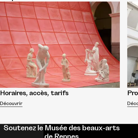
Horaires, accès, tarifs
Pr
Découvrir
Déco
Soutenez le Musée des beaux-arts
de Rennes