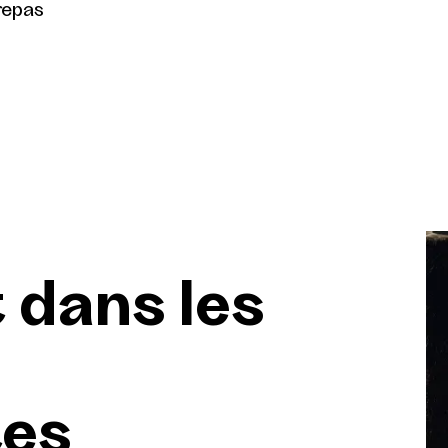
repas
 dans les
es