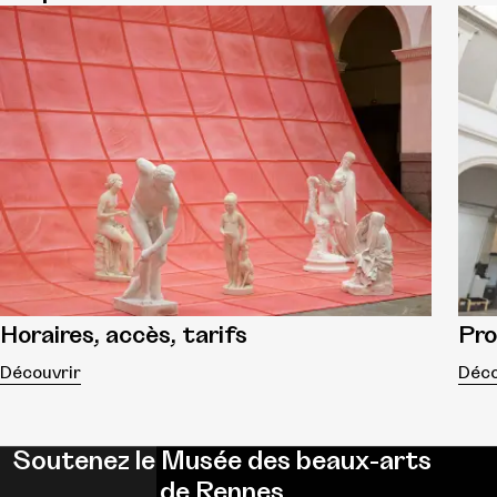
Horaires, accès, tarifs
Pr
Découvrir
Déco
Soutenez le Musée des beaux-arts
de Rennes