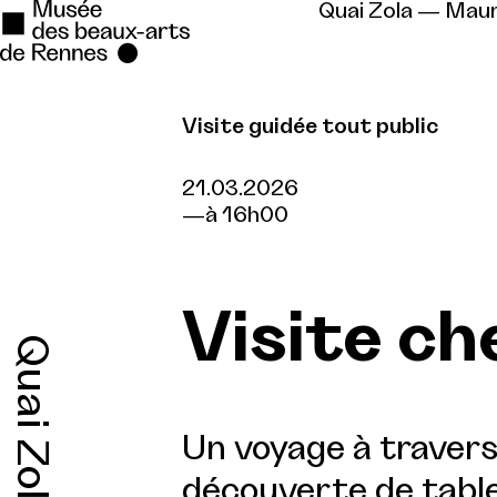
Quai Zola — Mau
Visite guidée tout public
Se rendre au
Contenu principal
21.03.2026
à 16h00
Pied de page
Visite c
Quai Zola
Un voyage à travers 
découverte de table