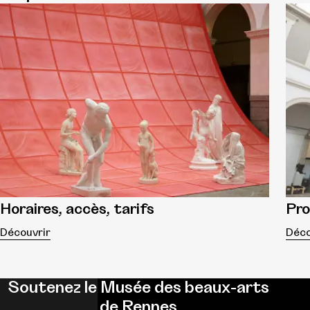
Horaires, accès, tarifs
Pr
Découvrir
Déco
Soutenez le Musée des beaux-arts
de Rennes