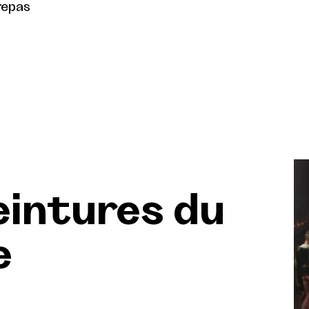
repas
Peintures du
e