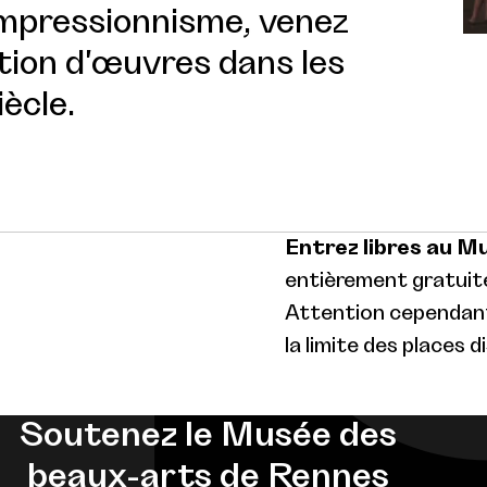
impressionnisme, venez
tion d'œuvres dans les
iècle.
Entrez libres au M
entièrement gratuite
Attention cependant 
la limite des places d
Soutenez le Musée des
beaux-arts de Rennes