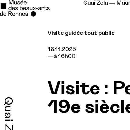
Quai Zola — Mau
Visite guidée tout public
Se rendre au
Contenu principal
16.11.2025
à 16h00
Pied de page
Visite : 
Quai Zola
19e siècl