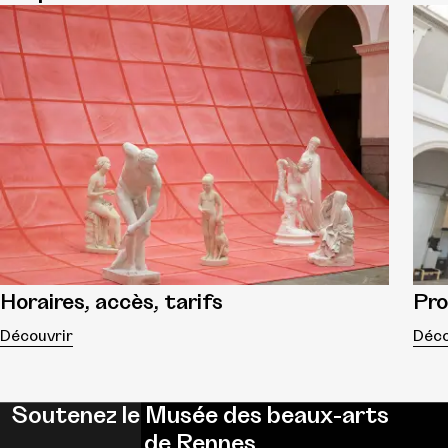
Horaires, accès, tarifs
Pr
Découvrir
Déco
Soutenez le Musée des beaux-arts
de Rennes