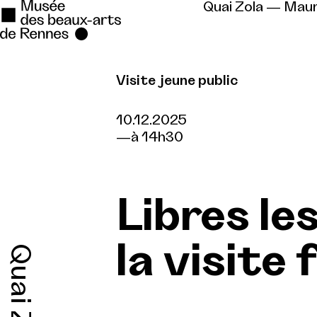
Quai Zola — Mau
Visite jeune public
Se rendre au
Contenu principal
10.12.2025
à 14h30
Pied de page
Libres le
la visite 
Quai Zola