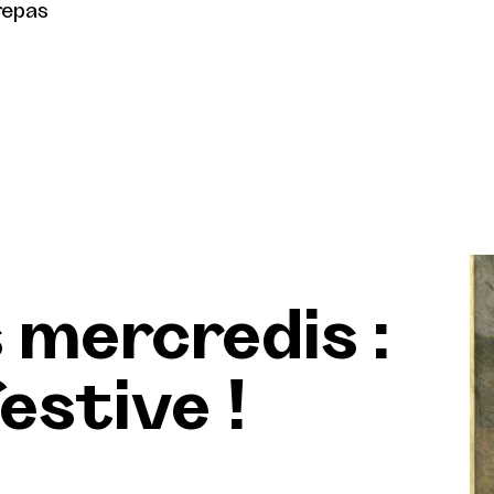
repas
s mercredis :
festive !