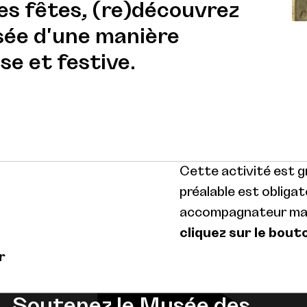
es fêtes, (re)découvrez
ée d'une manière
se et festive.
Cette activité est gr
préalable est obligat
accompagnateur max.
cliquez sur le bout
r
Soutenez le Musée des