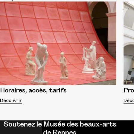
Horaires, accès, tarifs
Pr
Découvrir
Déco
Soutenez le Musée des beaux-arts
de Rennes