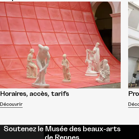
Horaires, accès, tarifs
Pr
Découvrir
Déco
Soutenez le Musée des beaux-arts
de Rennes