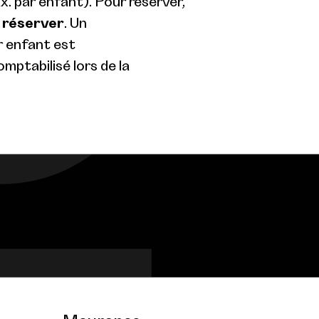
 par enfant). Pour réserver,
n
réserver
. Un
 enfant est
ptabilisé lors de la