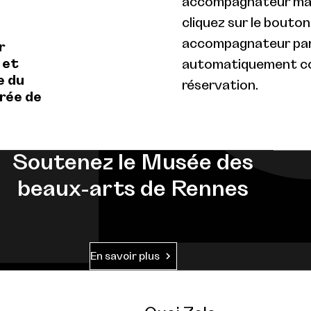
accompagnateur max.
cliquez sur le bouto
accompagnateur par
r
 et
automatiquement com
e du
réservation.
rée de
Soutenez le Musée des
beaux-arts de Rennes
En savoir plus