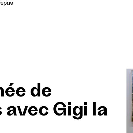
repas
née de
avec Gigi la