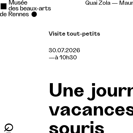
Quai Zola — Mau
Visite tout-petits
Se rendre au
Contenu principal
30.07.2026
à 10h30
Pied de page
Une jour
vacances 
souris