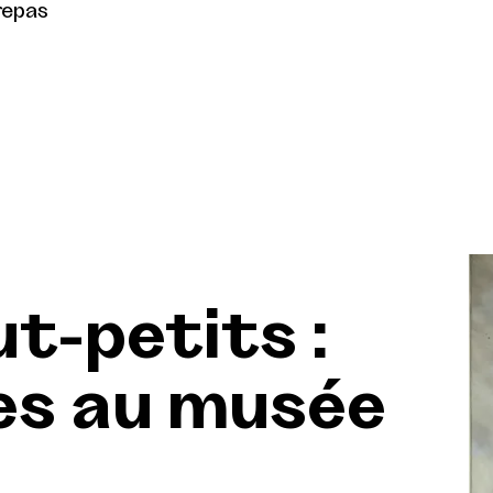
repas
ut-petits :
s au musée