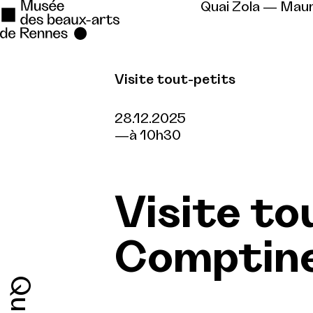
Quai Zola — Mau
Visite tout-petits
Se rendre au
Contenu principal
28.12.2025
à 10h30
Pied de page
Visite to
Comptine