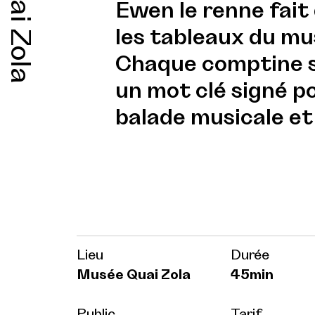
Quai Zola
Ewen le renne fait
les tableaux du m
Chaque comptine se
un mot clé signé po
balade musicale et
Lieu
Durée
Musée Quai Zola
45min
Public
Tarif