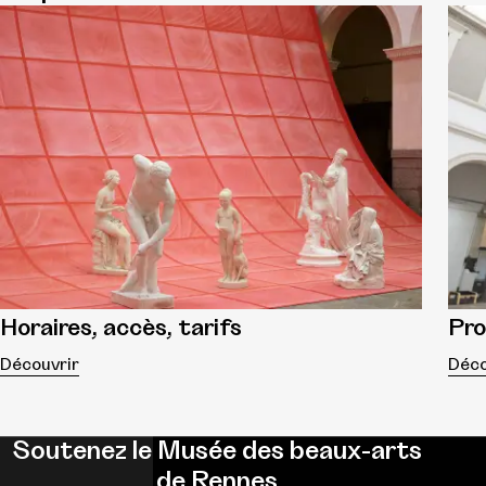
Horaires, accès, tarifs
Pr
Découvrir
Déco
Soutenez le Musée des beaux-arts
de Rennes