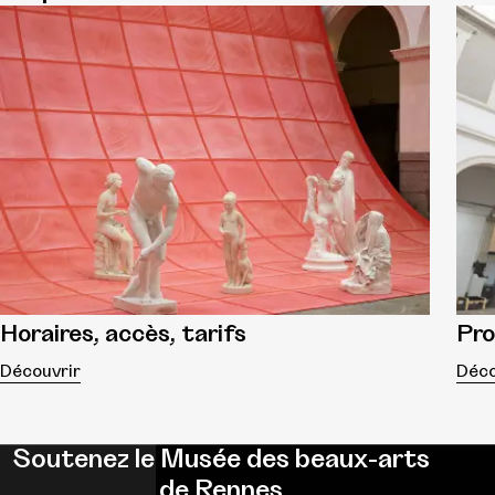
Horaires, accès, tarifs
Pr
Découvrir
Déco
Soutenez le Musée des beaux-arts
de Rennes