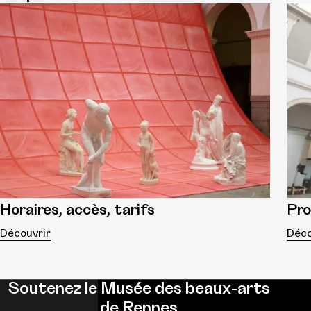
Horaires, accès, tarifs
Pr
Découvrir
Déco
Soutenez le Musée des beaux-arts
de Rennes