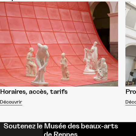
Horaires, accès, tarifs
Pr
Découvrir
Déco
Soutenez le Musée des beaux-arts
de Rennes