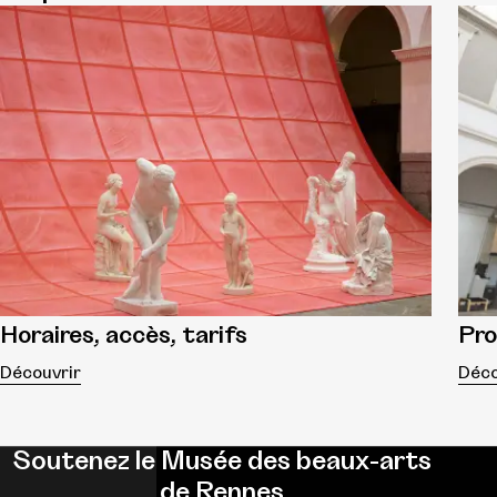
Horaires, accès, tarifs
Pr
Découvrir
Déco
Soutenez le Musée des beaux-arts
de Rennes