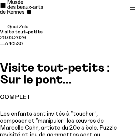
Quai Zola
Se rendre au
Visite tout-petits
29.03.2026
Contenu principal
à 10h30
Pied de page
Visite tout-petits :
Sur le pont...
COMPLET
Les enfants sont invités à "toucher",
composer et "manipuler" les œuvres de
Marcelle Cahn, artiste du 20e siècle. Puzzle
revisité et jeu de gommettes sont au