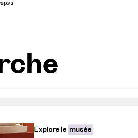
repas
rche
Explore le
musée