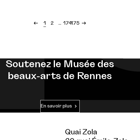
...
1
2
174
175
Soutenez le Musée des
beaux-arts de Rennes
En savoir plus
Quai Zola