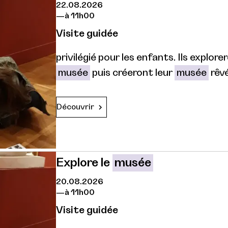
22.08.2026
à 11h00
Visite guidée
privilégié pour les enfants. Ils explor
musée
puis créeront leur
musée
rêvé
Découvrir
Explore le
musée
20.08.2026
à 11h00
Visite guidée