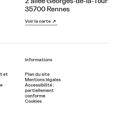
2 allée Georges-de-la-Tour
35700 Rennes
Voir la carte
Informations
t et
Plan du site
r
Mentions légales
te
Accessibilité :
partiellement
conforme
Cookies