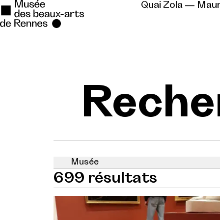
Quai Zola — Mau
Se rendre au
Contenu principal
Reche
Pied de page
699 résultats